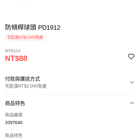
防傾桿球頭 PD1912
宅配滿NT$2,000免運
NT$110
NT$88
付款與運送方式
宅配滿NT$2,000免運
付款方式
商品特色
信用卡一次付款
商品編號
信用卡分期付款
2097640
3 期 0 利率 每期
NT$29
21家銀行
商品特色
6 期 0 利率 每期
NT$14
21家銀行
合作金庫商業銀行
第一商業銀行