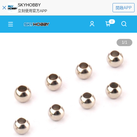
SKYHOBBY
開啟APP
立刻使用官方APP
0
1
/
1