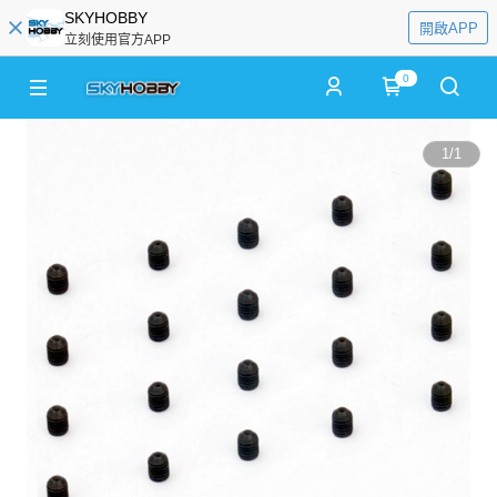
SKYHOBBY
開啟APP
立刻使用官方APP
0
1
/
1