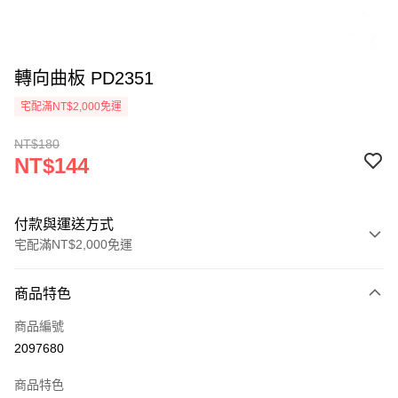
轉向曲板 PD2351
宅配滿NT$2,000免運
NT$180
NT$144
付款與運送方式
宅配滿NT$2,000免運
付款方式
商品特色
信用卡一次付款
商品編號
信用卡分期付款
2097680
3 期 0 利率 每期
NT$48
21家銀行
商品特色
6 期 0 利率 每期
NT$24
21家銀行
合作金庫商業銀行
第一商業銀行