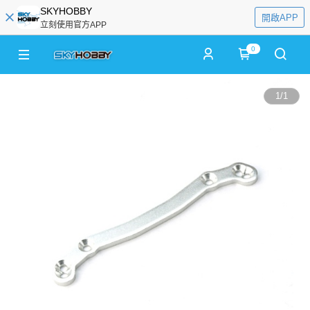
SKYHOBBY
開啟APP
立刻使用官方APP
0
1
/
1