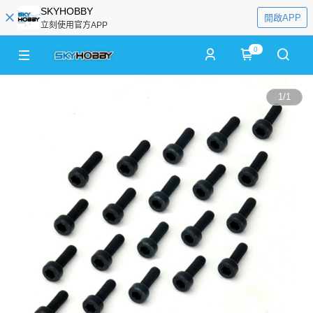
SKYHOBBY
開啟APP
立刻使用官方APP
0
1
/
1