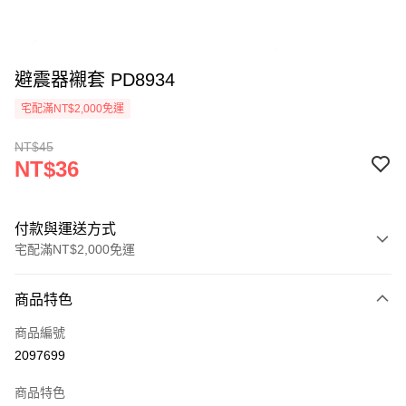
避震器襯套 PD8934
宅配滿NT$2,000免運
NT$45
NT$36
付款與運送方式
宅配滿NT$2,000免運
付款方式
商品特色
信用卡一次付款
商品編號
信用卡分期付款
2097699
3 期 0 利率 每期
NT$12
21家銀行
商品特色
6 期 0 利率 每期
NT$6
21家銀行
合作金庫商業銀行
第一商業銀行