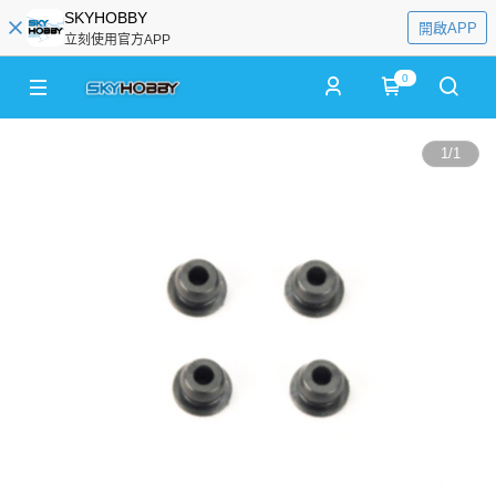
SKYHOBBY
開啟APP
立刻使用官方APP
0
1
/
1