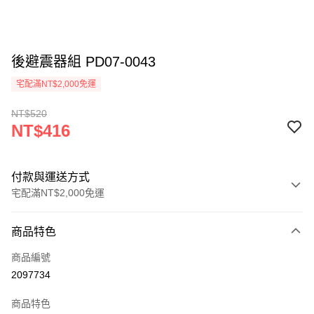
後避震器組 PD07-0043
宅配滿NT$2,000免運
NT$520
NT$416
付款與運送方式
宅配滿NT$2,000免運
付款方式
商品特色
信用卡一次付款
商品編號
信用卡分期付款
2097734
3 期 0 利率 每期
NT$138
21家銀行
商品特色
6 期 0 利率 每期
NT$69
21家銀行
合作金庫商業銀行
第一商業銀行