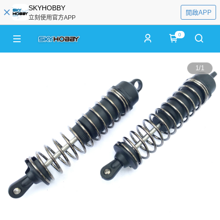
SKYHOBBY
開啟APP
立刻使用官方APP
0
1
/
1