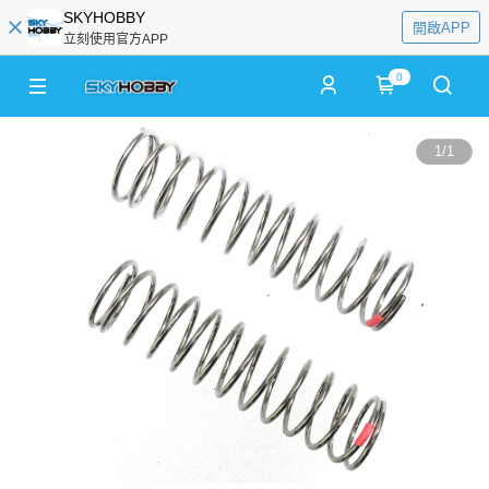
SKYHOBBY
開啟APP
立刻使用官方APP
0
1
/
1