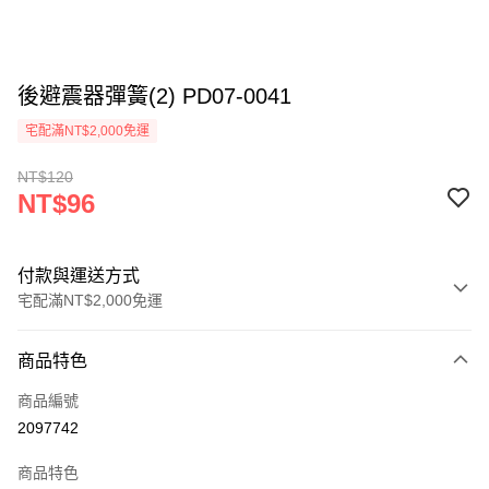
後避震器彈簧(2) PD07-0041
宅配滿NT$2,000免運
NT$120
NT$96
付款與運送方式
宅配滿NT$2,000免運
付款方式
商品特色
信用卡一次付款
商品編號
信用卡分期付款
2097742
3 期 0 利率 每期
NT$32
21家銀行
商品特色
6 期 0 利率 每期
NT$16
21家銀行
合作金庫商業銀行
第一商業銀行