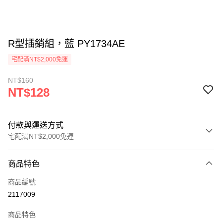
R型插銷組，藍 PY1734AE
宅配滿NT$2,000免運
NT$160
NT$128
付款與運送方式
宅配滿NT$2,000免運
付款方式
商品特色
信用卡一次付款
商品編號
信用卡分期付款
2117009
3 期 0 利率 每期
NT$42
21家銀行
商品特色
6 期 0 利率 每期
NT$21
21家銀行
合作金庫商業銀行
第一商業銀行