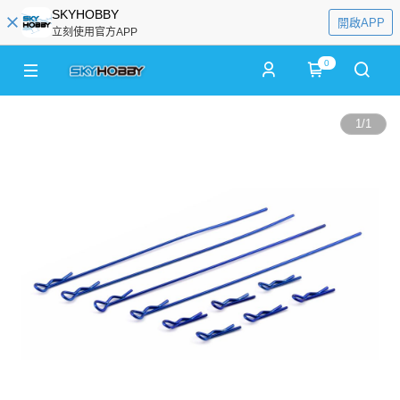
SKYHOBBY
開啟APP
立刻使用官方APP
0
1
/
1