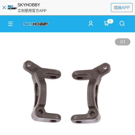
SKYHOBBY
開啟APP
立刻使用官方APP
0
1
/
1