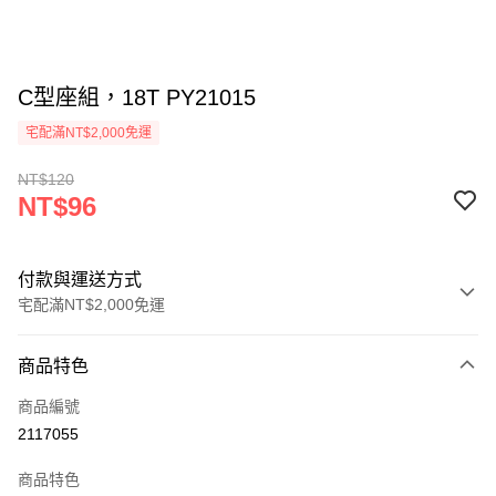
C型座組，18T PY21015
宅配滿NT$2,000免運
NT$120
NT$96
付款與運送方式
宅配滿NT$2,000免運
付款方式
商品特色
信用卡一次付款
商品編號
信用卡分期付款
2117055
3 期 0 利率 每期
NT$32
21家銀行
商品特色
6 期 0 利率 每期
NT$16
21家銀行
合作金庫商業銀行
第一商業銀行