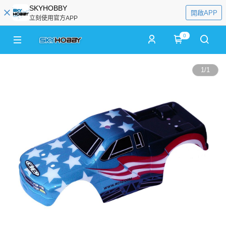
SKYHOBBY
開啟APP
立刻使用官方APP
0
1
/
1