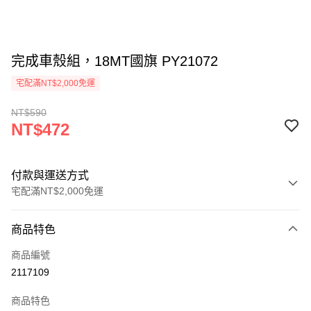
完成車殼組，18MT國旗 PY21072
宅配滿NT$2,000免運
NT$590
NT$472
付款與運送方式
宅配滿NT$2,000免運
付款方式
商品特色
信用卡一次付款
商品編號
信用卡分期付款
2117109
3 期 0 利率 每期
NT$157
21家銀行
商品特色
6 期 0 利率 每期
NT$78
21家銀行
合作金庫商業銀行
第一商業銀行