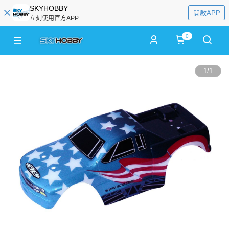
SKYHOBBY
開啟APP
立刻使用官方APP
0
1
/
1