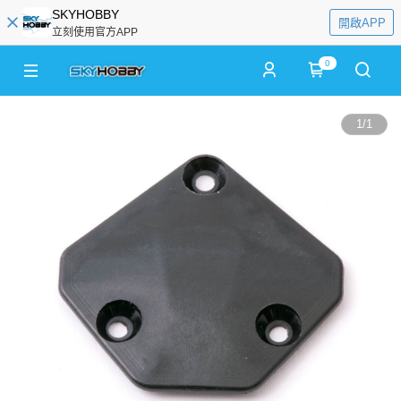
SKYHOBBY
開啟APP
立刻使用官方APP
0
1
/
1