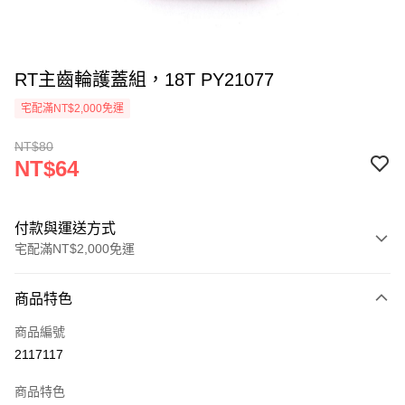
RT主齒輪護蓋組，18T PY21077
宅配滿NT$2,000免運
NT$80
NT$64
付款與運送方式
宅配滿NT$2,000免運
付款方式
商品特色
信用卡一次付款
商品編號
信用卡分期付款
2117117
3 期 0 利率 每期
NT$21
21家銀行
商品特色
6 期 0 利率 每期
NT$10
21家銀行
合作金庫商業銀行
第一商業銀行