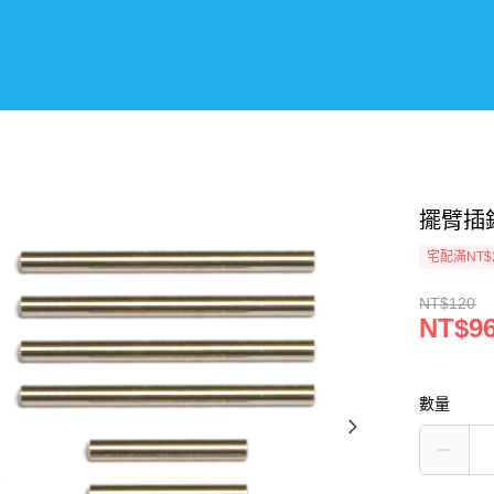
擺臂插銷
宅配滿NT$
NT$120
NT$9
數量