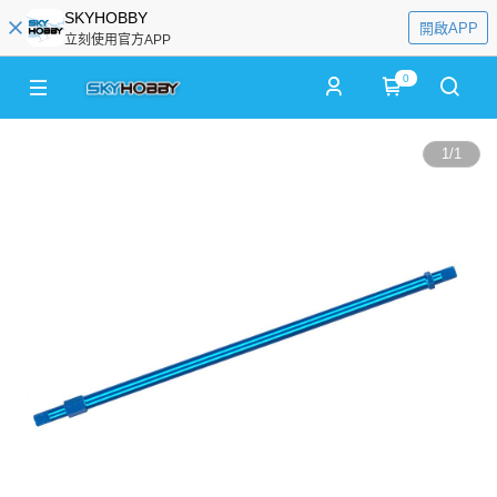
SKYHOBBY
開啟APP
立刻使用官方APP
0
1
/
1