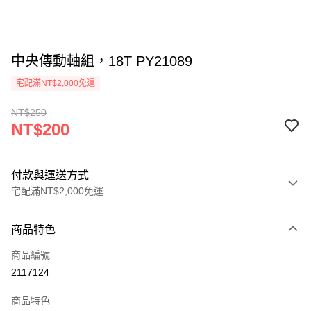
中央傳動軸組，18T PY21089
宅配滿NT$2,000免運
NT$250
NT$200
付款與運送方式
宅配滿NT$2,000免運
付款方式
商品特色
信用卡一次付款
商品編號
信用卡分期付款
2117124
3 期 0 利率 每期
NT$66
21家銀行
商品特色
6 期 0 利率 每期
NT$33
21家銀行
合作金庫商業銀行
第一商業銀行