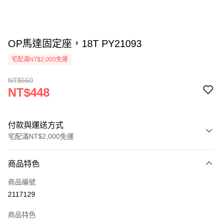
OP馬達固定座，18T PY21093
宅配滿NT$2,000免運
NT$560
NT$448
付款與運送方式
宅配滿NT$2,000免運
付款方式
商品特色
信用卡一次付款
商品編號
信用卡分期付款
2117129
3 期 0 利率 每期
NT$149
21家銀行
商品特色
6 期 0 利率 每期
NT$74
21家銀行
合作金庫商業銀行
第一商業銀行