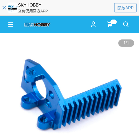
SKYHOBBY
開啟APP
立刻使用官方APP
0
1
/
1