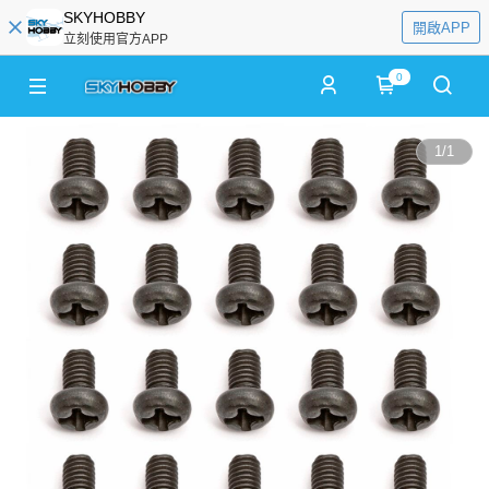
SKYHOBBY
開啟APP
立刻使用官方APP
0
1
/
1