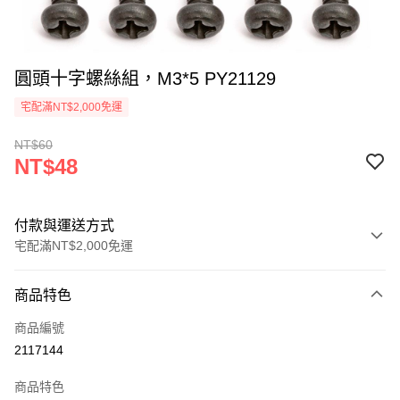
圓頭十字螺絲組，M3*5 PY21129
宅配滿NT$2,000免運
NT$60
NT$48
付款與運送方式
宅配滿NT$2,000免運
付款方式
商品特色
信用卡一次付款
商品編號
信用卡分期付款
2117144
3 期 0 利率 每期
NT$16
21家銀行
商品特色
6 期 0 利率 每期
NT$8
21家銀行
合作金庫商業銀行
第一商業銀行