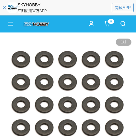
SKYHOBBY
開啟APP
立刻使用官方APP
0
1
/
1