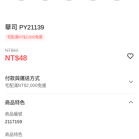
華司 PY21139
宅配滿NT$2,000免運
NT$60
NT$48
付款與運送方式
宅配滿NT$2,000免運
付款方式
商品特色
信用卡一次付款
商品編號
信用卡分期付款
2117159
3 期 0 利率 每期
NT$16
21家銀行
商品特色
6 期 0 利率 每期
NT$8
21家銀行
合作金庫商業銀行
第一商業銀行