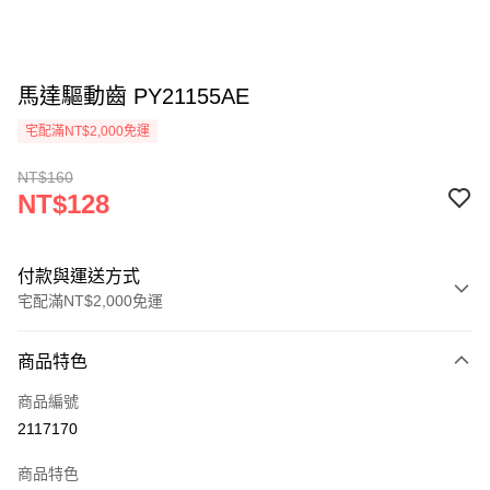
馬達驅動齒 PY21155AE
宅配滿NT$2,000免運
NT$160
NT$128
付款與運送方式
宅配滿NT$2,000免運
付款方式
商品特色
信用卡一次付款
商品編號
信用卡分期付款
2117170
3 期 0 利率 每期
NT$42
21家銀行
商品特色
6 期 0 利率 每期
NT$21
21家銀行
合作金庫商業銀行
第一商業銀行