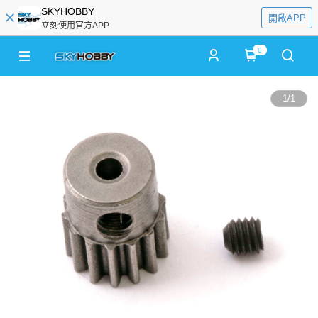
SKYHOBBY
開啟APP
立刻使用官方APP
0
1
/
1