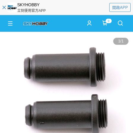
SKYHOBBY
開啟APP
立刻使用官方APP
0
1
/
1