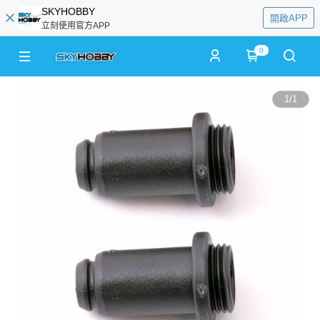
SKYHOBBY
開啟APP
立刻使用官方APP
0
1
/
1