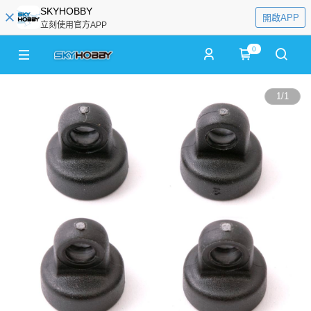
SKYHOBBY
開啟APP
立刻使用官方APP
0
1
/
1