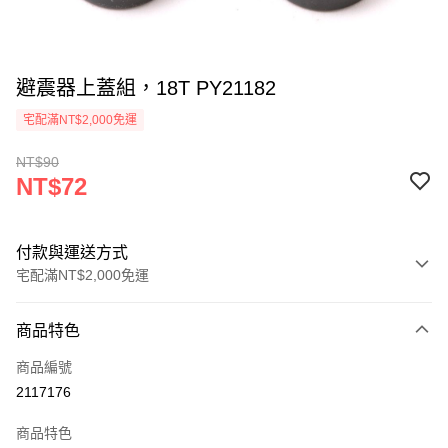
避震器上蓋組，18T PY21182
宅配滿NT$2,000免運
NT$90
NT$72
付款與運送方式
宅配滿NT$2,000免運
付款方式
商品特色
信用卡一次付款
商品編號
信用卡分期付款
2117176
3 期 0 利率 每期
NT$24
21家銀行
商品特色
6 期 0 利率 每期
NT$12
21家銀行
合作金庫商業銀行
第一商業銀行