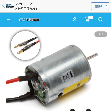
SKYHOBBY
開啟APP
立刻使用官方APP
0
1
/
1