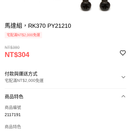
馬達組，RK370 PY21210
宅配滿NT$2,000免運
NT$380
NT$304
付款與運送方式
宅配滿NT$2,000免運
付款方式
商品特色
信用卡一次付款
商品編號
信用卡分期付款
2117191
3 期 0 利率 每期
NT$101
21家銀行
商品特色
6 期 0 利率 每期
NT$50
21家銀行
合作金庫商業銀行
第一商業銀行