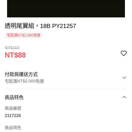
透明尾翼組，18B PY21257
宅配滿NT$2,000免運
NT$110
NT$88
付款與運送方式
宅配滿NT$2,000免運
付款方式
商品特色
信用卡一次付款
商品編號
信用卡分期付款
2117226
3 期 0 利率 每期
NT$29
21家銀行
商品特色
6 期 0 利率 每期
NT$14
21家銀行
合作金庫商業銀行
第一商業銀行