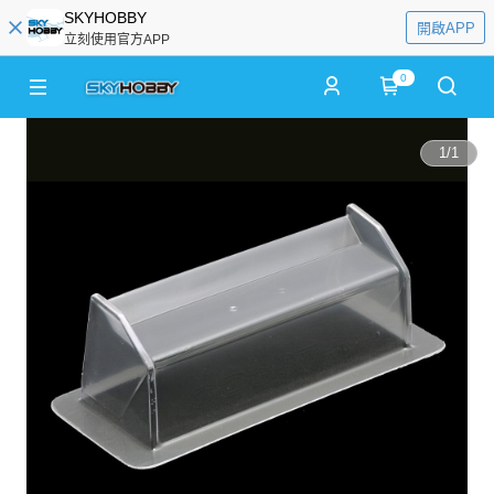
SKYHOBBY
開啟APP
立刻使用官方APP
0
1
/
1