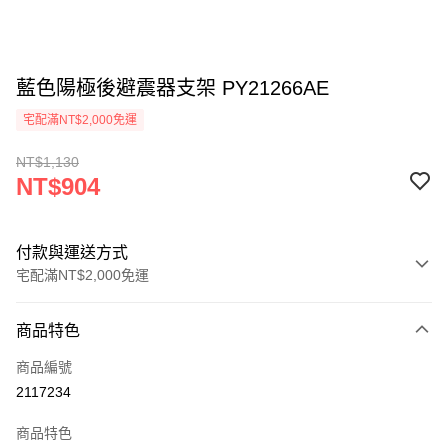
藍色陽極後避震器支架 PY21266AE
宅配滿NT$2,000免運
NT$1,130
NT$904
付款與運送方式
宅配滿NT$2,000免運
付款方式
商品特色
信用卡一次付款
商品編號
信用卡分期付款
2117234
3 期 0 利率 每期
NT$301
21家銀行
商品特色
6 期 0 利率 每期
NT$150
21家銀行
合作金庫商業銀行
第一商業銀行