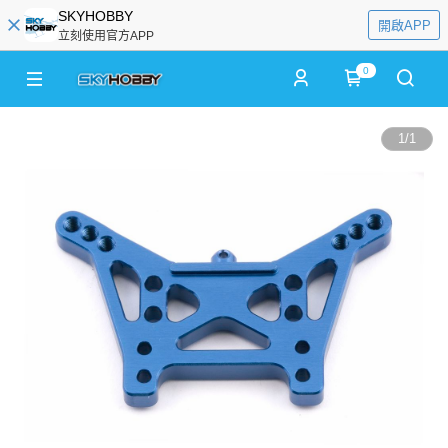
SKYHOBBY
開啟APP
立刻使用官方APP
0
1
/
1