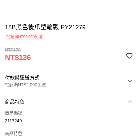
18B黑色後爪型輪榖 PY21279
宅配滿NT$2,000免運
NT$170
NT$136
付款與運送方式
宅配滿NT$2,000免運
付款方式
商品特色
信用卡一次付款
商品編號
信用卡分期付款
2117249
3 期 0 利率 每期
NT$45
21家銀行
商品特色
6 期 0 利率 每期
NT$22
21家銀行
合作金庫商業銀行
第一商業銀行