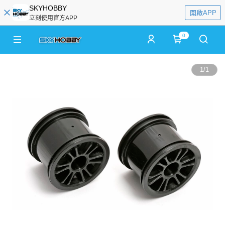
SKYHOBBY
開啟APP
立刻使用官方APP
0
1
/
1