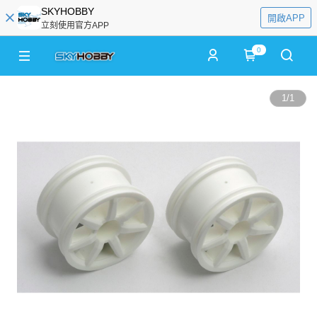
SKYHOBBY
開啟APP
立刻使用官方APP
0
1
/
1