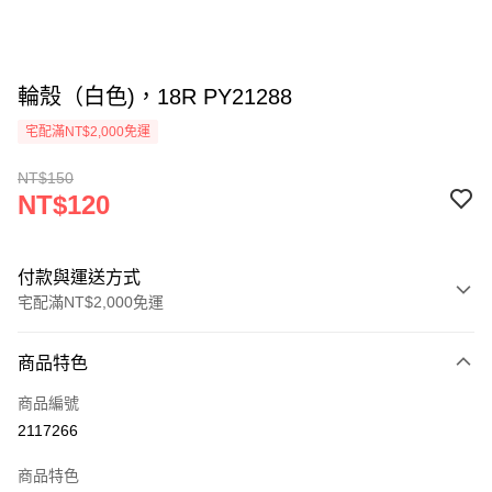
輪殼（白色)，18R PY21288
宅配滿NT$2,000免運
NT$150
NT$120
付款與運送方式
宅配滿NT$2,000免運
付款方式
商品特色
信用卡一次付款
商品編號
信用卡分期付款
2117266
3 期 0 利率 每期
NT$40
21家銀行
商品特色
6 期 0 利率 每期
NT$20
21家銀行
合作金庫商業銀行
第一商業銀行