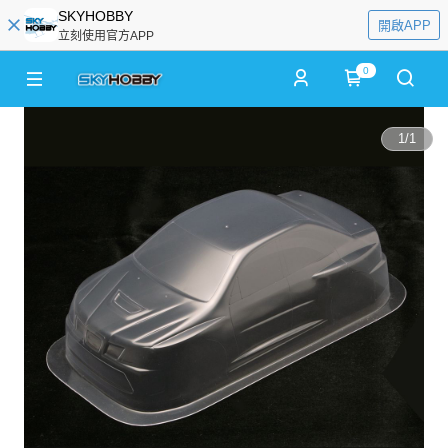
SKYHOBBY
開啟APP
立刻使用官方APP
0
1
/
1