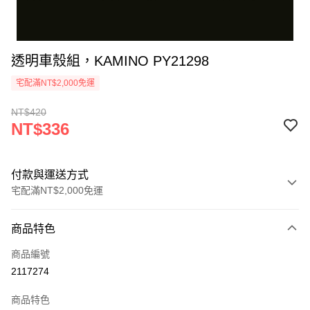
透明車殼組，KAMINO PY21298
宅配滿NT$2,000免運
NT$420
NT$336
付款與運送方式
宅配滿NT$2,000免運
付款方式
商品特色
信用卡一次付款
商品編號
信用卡分期付款
2117274
3 期 0 利率 每期
NT$112
21家銀行
商品特色
6 期 0 利率 每期
NT$56
21家銀行
合作金庫商業銀行
第一商業銀行