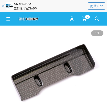
SKYHOBBY
開啟APP
立刻使用官方APP
0
1
/
1