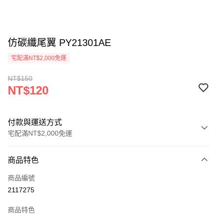
仿碳纖尾翼 PY21301AE
宅配滿NT$2,000免運
NT$150
NT$120
付款與運送方式
宅配滿NT$2,000免運
付款方式
商品特色
信用卡一次付款
商品編號
信用卡分期付款
2117275
3 期 0 利率 每期
NT$40
21家銀行
商品特色
6 期 0 利率 每期
NT$20
21家銀行
合作金庫商業銀行
第一商業銀行