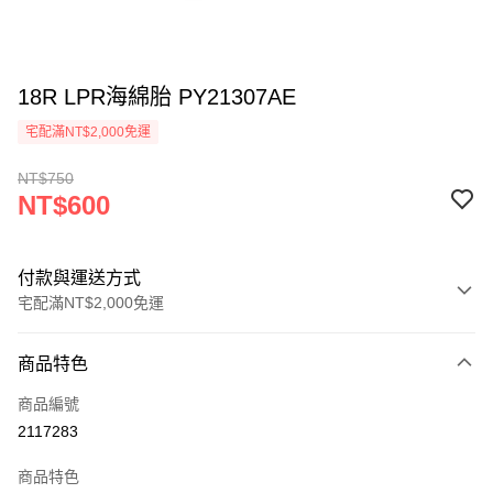
18R LPR海綿胎 PY21307AE
宅配滿NT$2,000免運
NT$750
NT$600
付款與運送方式
宅配滿NT$2,000免運
付款方式
商品特色
信用卡一次付款
商品編號
信用卡分期付款
2117283
3 期 0 利率 每期
NT$200
21家銀行
商品特色
6 期 0 利率 每期
NT$100
21家銀行
合作金庫商業銀行
第一商業銀行