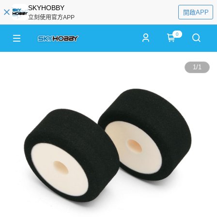
SKYHOBBY
開啟APP
立刻使用官方APP
0
1
/
1