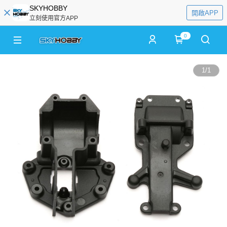
SKYHOBBY
開啟APP
立刻使用官方APP
0
1
/
1