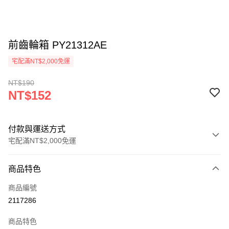
前齒輪箱 PY21312AE
宅配滿NT$2,000免運
NT$190
NT$152
付款與運送方式
宅配滿NT$2,000免運
付款方式
商品特色
信用卡一次付款
商品編號
信用卡分期付款
2117286
3 期 0 利率 每期
NT$50
21家銀行
商品特色
6 期 0 利率 每期
NT$25
21家銀行
合作金庫商業銀行
第一商業銀行