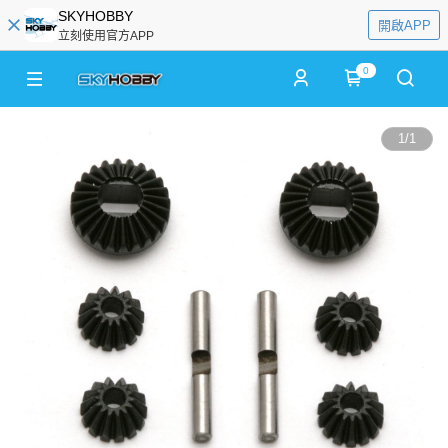
SKYHOBBY
開啟APP
立刻使用官方APP
0
1
/
1