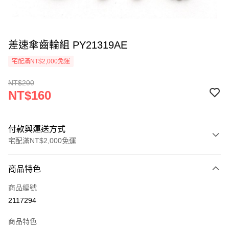
差速傘齒輪組 PY21319AE
宅配滿NT$2,000免運
NT$200
NT$160
付款與運送方式
宅配滿NT$2,000免運
付款方式
商品特色
信用卡一次付款
商品編號
信用卡分期付款
2117294
3 期 0 利率 每期
NT$53
21家銀行
商品特色
6 期 0 利率 每期
NT$26
21家銀行
合作金庫商業銀行
第一商業銀行