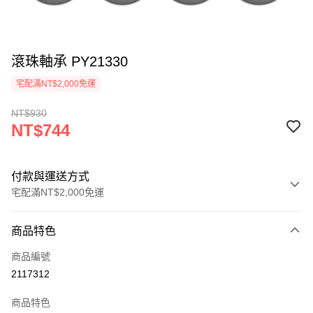
滾珠軸承 PY21330
宅配滿NT$2,000免運
NT$930
NT$744
付款與運送方式
宅配滿NT$2,000免運
付款方式
商品特色
信用卡一次付款
商品編號
信用卡分期付款
2117312
3 期 0 利率 每期
NT$248
21家銀行
商品特色
6 期 0 利率 每期
NT$124
21家銀行
合作金庫商業銀行
第一商業銀行