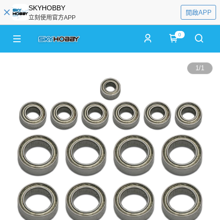
SKYHOBBY
開啟APP
立刻使用官方APP
0
1
/
1