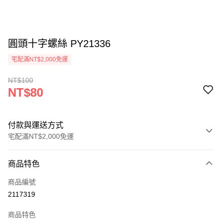
圓頭十字螺絲 PY21336
宅配滿NT$2,000免運
NT$100
NT$80
付款與運送方式
宅配滿NT$2,000免運
付款方式
商品特色
信用卡一次付款
商品編號
信用卡分期付款
2117319
3 期 0 利率 每期
NT$26
21家銀行
商品特色
6 期 0 利率 每期
NT$13
21家銀行
合作金庫商業銀行
第一商業銀行