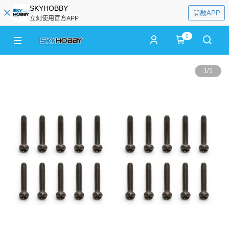
SKYHOBBY
開啟APP
立刻使用官方APP
0
1
/
1