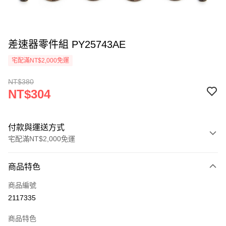
差速器零件組 PY25743AE
宅配滿NT$2,000免運
NT$380
NT$304
付款與運送方式
宅配滿NT$2,000免運
付款方式
商品特色
信用卡一次付款
商品編號
信用卡分期付款
2117335
3 期 0 利率 每期
NT$101
21家銀行
商品特色
6 期 0 利率 每期
NT$50
21家銀行
合作金庫商業銀行
第一商業銀行