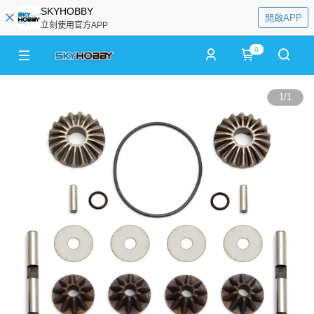
SKYHOBBY
開啟APP
立刻使用官方APP
0
1
/
1