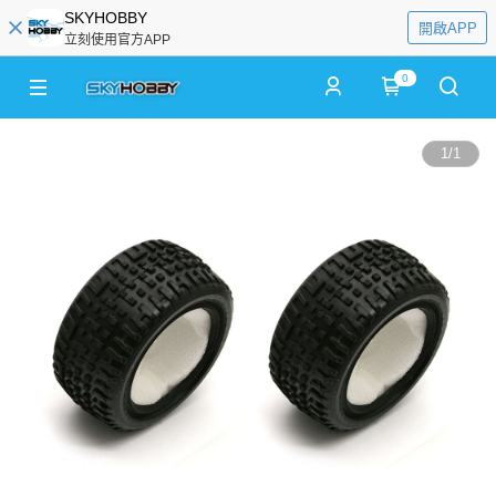
SKYHOBBY
開啟APP
立刻使用官方APP
0
1
/
1