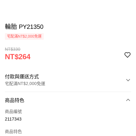
輪胎 PY21350
宅配滿NT$2,000免運
NT$330
NT$264
付款與運送方式
宅配滿NT$2,000免運
付款方式
商品特色
信用卡一次付款
商品編號
信用卡分期付款
2117343
3 期 0 利率 每期
NT$88
21家銀行
商品特色
6 期 0 利率 每期
NT$44
21家銀行
合作金庫商業銀行
第一商業銀行