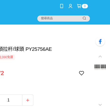
0
拉杆/球頭 PY25756AE
2,000免運
72