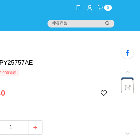
0
Y25757AE
2,000免運
40