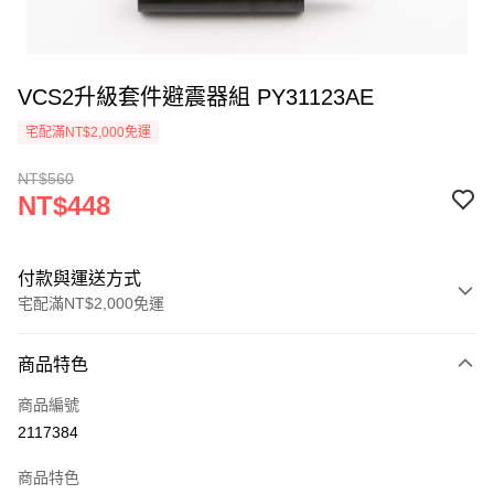
VCS2升級套件避震器組 PY31123AE
宅配滿NT$2,000免運
NT$560
NT$448
付款與運送方式
宅配滿NT$2,000免運
付款方式
商品特色
信用卡一次付款
商品編號
信用卡分期付款
2117384
3 期 0 利率 每期
NT$149
21家銀行
商品特色
6 期 0 利率 每期
NT$74
21家銀行
合作金庫商業銀行
第一商業銀行