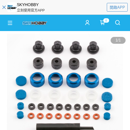
SKYHOBBY
開啟APP
立刻使用官方APP
0
1
/
1