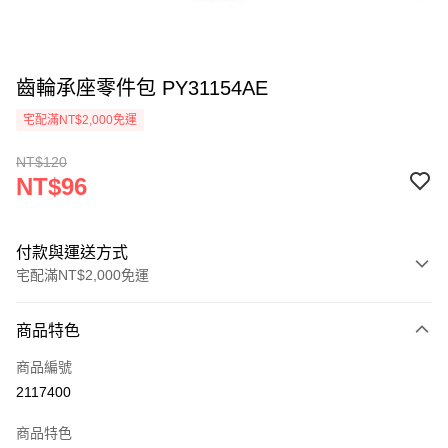
齒輪承座零件包 PY31154AE
宅配滿NT$2,000免運
NT$120
NT$96
付款與運送方式
宅配滿NT$2,000免運
付款方式
商品特色
信用卡一次付款
商品編號
信用卡分期付款
2117400
3 期 0 利率 每期
NT$32
21家銀行
商品特色
6 期 0 利率 每期
NT$16
21家銀行
合作金庫商業銀行
第一商業銀行