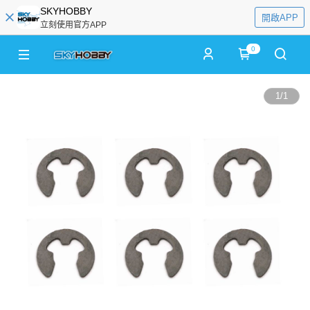
SKYHOBBY
開啟APP
立刻使用官方APP
0
1
/
1