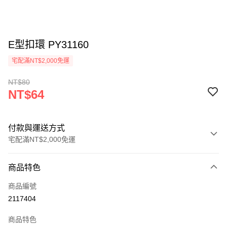
E型扣環 PY31160
宅配滿NT$2,000免運
NT$80
NT$64
付款與運送方式
宅配滿NT$2,000免運
付款方式
商品特色
信用卡一次付款
商品編號
信用卡分期付款
2117404
3 期 0 利率 每期
NT$21
21家銀行
商品特色
6 期 0 利率 每期
NT$10
21家銀行
合作金庫商業銀行
第一商業銀行