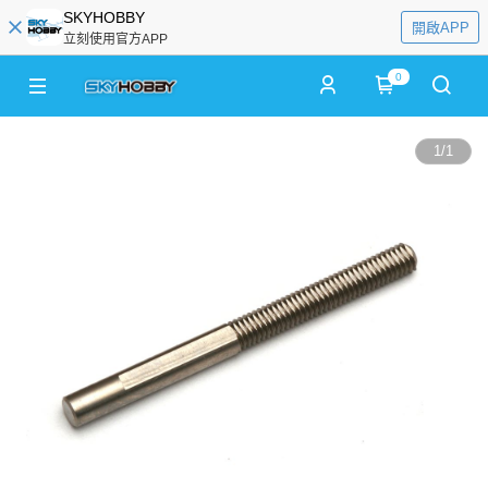
SKYHOBBY
開啟APP
立刻使用官方APP
0
1
/
1