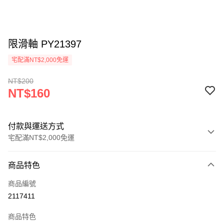
限滑軸 PY21397
宅配滿NT$2,000免運
NT$200
NT$160
付款與運送方式
宅配滿NT$2,000免運
付款方式
商品特色
信用卡一次付款
商品編號
信用卡分期付款
2117411
3 期 0 利率 每期
NT$53
21家銀行
商品特色
6 期 0 利率 每期
NT$26
21家銀行
合作金庫商業銀行
第一商業銀行