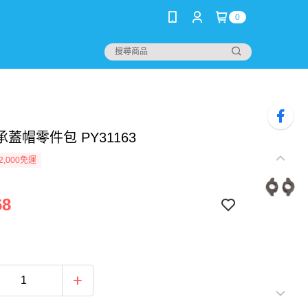
0
蓋帽零件包 PY31163
2,000免運
68