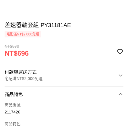
差速器軸套組 PY31181AE
宅配滿NT$2,000免運
NT$870
NT$696
付款與運送方式
宅配滿NT$2,000免運
付款方式
商品特色
信用卡一次付款
商品編號
信用卡分期付款
2117426
3 期 0 利率 每期
NT$232
21家銀行
商品特色
6 期 0 利率 每期
NT$116
21家銀行
合作金庫商業銀行
第一商業銀行