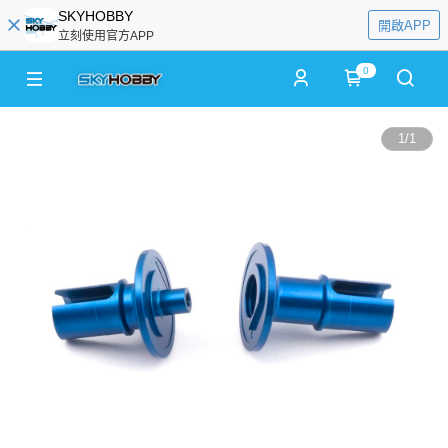
SKYHOBBY
開啟APP
立刻使用官方APP
0
1
/
1