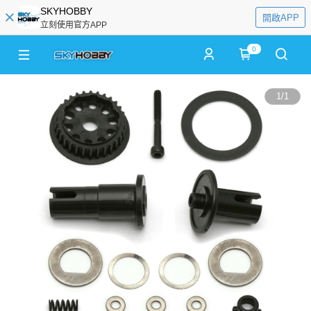
SKYHOBBY
開啟APP
立刻使用官方APP
0
1
/
1