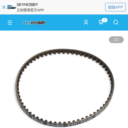
SKYHOBBY
開啟APP
立刻使用官方APP
0
1
/
1