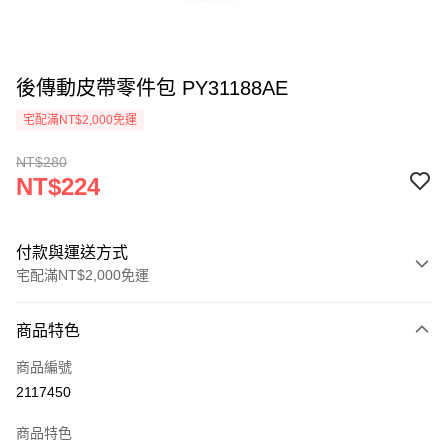
後傳動皮帶零件包 PY31188AE
宅配滿NT$2,000免運
NT$280
NT$224
付款與運送方式
宅配滿NT$2,000免運
付款方式
商品特色
信用卡一次付款
商品編號
信用卡分期付款
2117450
3 期 0 利率 每期
NT$74
21家銀行
商品特色
6 期 0 利率 每期
NT$37
21家銀行
合作金庫商業銀行
第一商業銀行