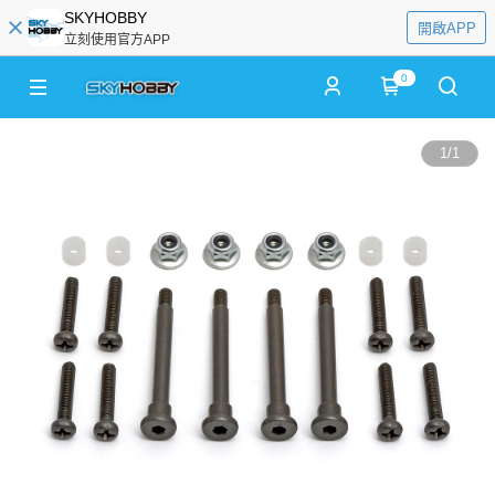
SKYHOBBY
開啟APP
立刻使用官方APP
0
1
/
1