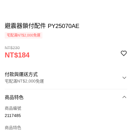
避震器鎖付配件 PY25070AE
宅配滿NT$2,000免運
NT$230
NT$184
付款與運送方式
宅配滿NT$2,000免運
付款方式
商品特色
信用卡一次付款
商品編號
信用卡分期付款
2117485
3 期 0 利率 每期
NT$61
21家銀行
商品特色
6 期 0 利率 每期
NT$30
21家銀行
合作金庫商業銀行
第一商業銀行