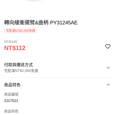
轉向緩衝擺臂&曲柄 PY31245AE
宅配滿NT$2,000免運
NT$140
NT$112
付款與運送方式
宅配滿NT$2,000免運
付款方式
商品特色
信用卡一次付款
商品編號
信用卡分期付款
2117521
3 期 0 利率 每期
NT$37
21家銀行
商品特色
6 期 0 利率 每期
NT$18
21家銀行
合作金庫商業銀行
第一商業銀行