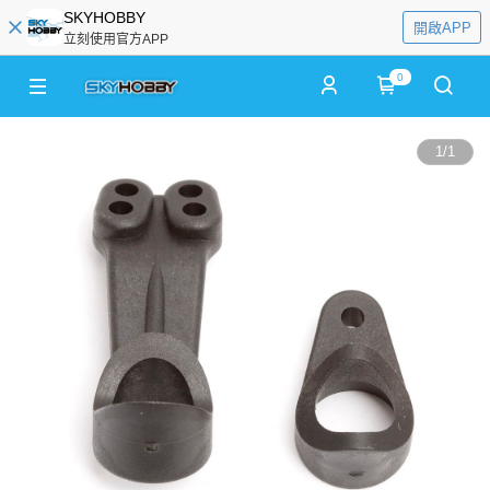
SKYHOBBY
開啟APP
立刻使用官方APP
0
1
/
1