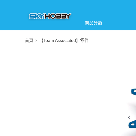
商品分類
首頁
【Team Associated】零件