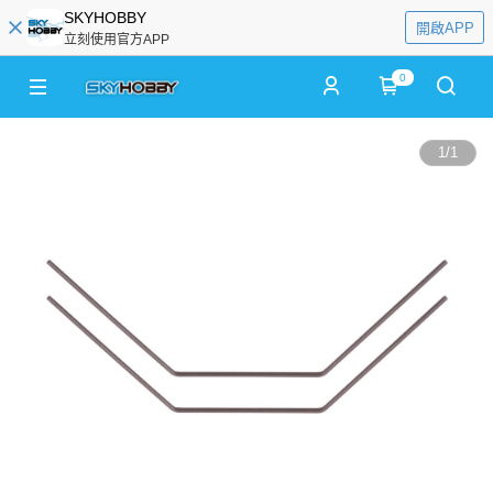
SKYHOBBY
開啟APP
立刻使用官方APP
0
1
/
1