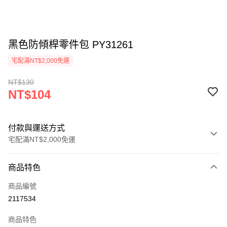
黑色防傾桿零件包 PY31261
宅配滿NT$2,000免運
NT$130
NT$104
付款與運送方式
宅配滿NT$2,000免運
付款方式
商品特色
信用卡一次付款
商品編號
信用卡分期付款
2117534
3 期 0 利率 每期
NT$34
21家銀行
商品特色
6 期 0 利率 每期
NT$17
21家銀行
合作金庫商業銀行
第一商業銀行