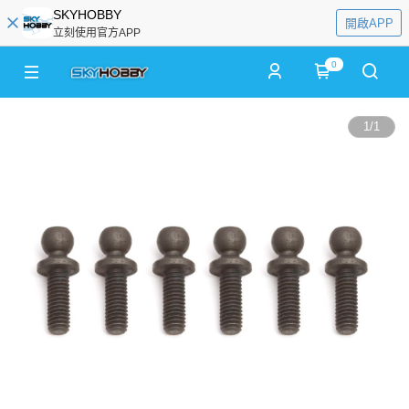
SKYHOBBY
開啟APP
立刻使用官方APP
0
1
/
1