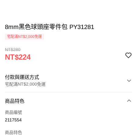
8mm黑色球頭座零件包 PY31281
宅配滿NT$2,000免運
NT$280
NT$224
付款與運送方式
宅配滿NT$2,000免運
付款方式
商品特色
信用卡一次付款
商品編號
信用卡分期付款
2117554
3 期 0 利率 每期
NT$74
21家銀行
商品特色
6 期 0 利率 每期
NT$37
21家銀行
合作金庫商業銀行
第一商業銀行